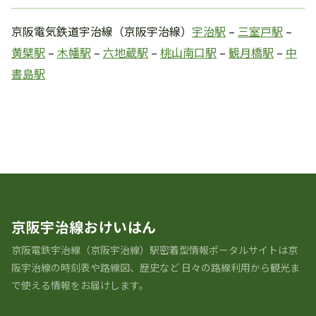
京阪電気鉄道宇治線（京阪宇治線）
宇治駅
–
三室戸駅
–
黄檗駅
–
木幡駅
–
六地蔵駅
–
桃山南口駅
–
観月橋駅
–
中
書島駅
駅の歴史 一覧に戻る
京阪宇治線おけいはん
京阪電鉄宇治線（京阪宇治線）駅密着型情報ポータルサイトは京
阪宇治線の時刻表や路線図、歴史など 日々の路線利用から観光ま
で使える情報をお届けします。