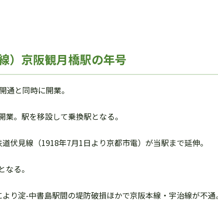
線）京阪観月橋駅の年号
本線開通と同時に開業。
宇治線開業。駅を移設して乗換駅となる。
電気鉄道伏見線（1918年7月1日より京都市電）が当駅まで延伸。
駅となる。
正水害により淀-中書島駅間の堤防破損ほかで京阪本線・宇治線が不通
。