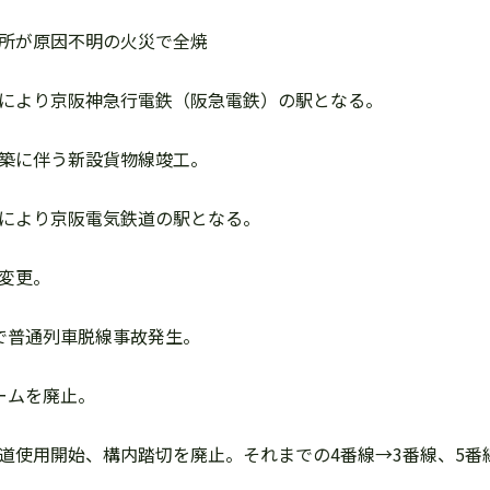
信号扱所が原因不明の火災で全焼
会社合併により京阪神急行電鉄（阪急電鉄）の駅となる。
見港修築に伴う新設貨物線竣工。
社分離により京阪電気鉄道の駅となる。
線変更。
構内で普通列車脱線事故発生。
ホームを廃止。
構内地下道使用開始、構内踏切を廃止。それまでの4番線→3番線、5