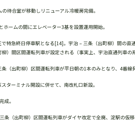
番ホームの待合室が移動しリニューアル冷暖房完備。
跨線橋とホームの間にエレベーター3基を設置運用開始。
イヤ改正で特急終日停車駅となる[14]。宇治 – 三条（出町柳）間
（出町柳）間区間運転列車が設定される（事実上、宇治直通列車の
書島 – 三条（出町柳）区間運転列車が平日朝の1本のみとなり、4番
南側にバスターミナル開設に併せて、南改札口新設。
場完成。
中書島 – 三条（出町柳）区間運転列車がダイヤ改定で全廃、淀駅の