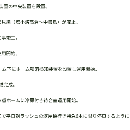
制御装置の中央装置を設置。
市電伏見線（塩小路高倉～中書島）が廃止。
造工事竣工。
築使用開始。
番線ホーム下にホーム転落検知装置を設置し運用開始。
線橋完成。
、2.3番ホームに冷房付き待合室運用開始。
ダイヤ改正で平日朝ラッシュの淀屋橋行き特急6本に限り停車するよ