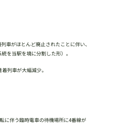
の直通列車がほとんど廃止されたことに伴い、
系統を当駅を境に分割した形）。
線発着列車が大幅減少。
仮移転に伴う臨時電車の待機場所に4番線が