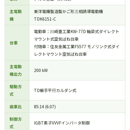
主電動
東洋電機製造製かご形三相誘導電動機
機
TDK6151-C
電動車：川崎重工業KW-77D 軸梁式ダイレクト
マウント式空気ばね台車
台車
付随車：住友金属工業FS577 モノリンク式ダイ
レクトマウント空気ばね台車
主電動
200 kW
機出力
駆動方
TD継手平行カルダン式
式
歯車比
85:14 (6.07)
制御方
IGBT素子VVVFインバータ制御
式