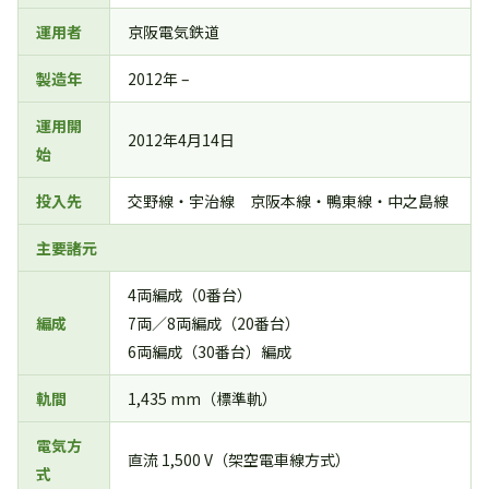
運用者
京阪電気鉄道
製造年
2012年 –
運用開
2012年4月14日
始
投入先
交野線・宇治線 京阪本線・鴨東線・中之島線
主要諸元
4両編成（0番台）
編成
7両／8両編成（20番台）
6両編成（30番台）編成
軌間
1,435 mm（標準軌）
電気方
直流 1,500 V（架空電車線方式）
式