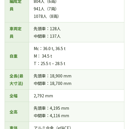
編成定
804人（6両）
員
941人（7両）
1078人（8両）
車両定
先頭車：128人
員
中間車：137人
Mc：36.0 t, 36.5 t
自重
M： 34.5 t
T：25.5 t – 28.5 t
全長(最
先頭車：18,900 mm
大寸法)
中間車：18,700 mm
全幅
2,792 mm
先頭車：4,195 mm
全高
中間車：4,116 mm
車体
アルミ合金（efACE）