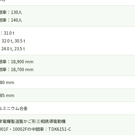
頭車：130人
間車：140人
：31.0 t
2.0 t, 30.5 t
4.0 t, 23.5 t
頭車：18,900 mm
間車：18,700 mm
780 mm
185 mm
ルミニウム合金
洋電機製造製かご形三相誘導電動機
001F・10002Fの中間車：TDK6151-C