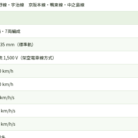
野線・宇治線 京阪本線・鴨東線・中之島線
両・7両編成
,435 mm（標準軌）
流 1,500 V（架空電車線方式）
0 km/h
0 km/h
8km/h/s
0 km/h/s
3 km/h/s
0名