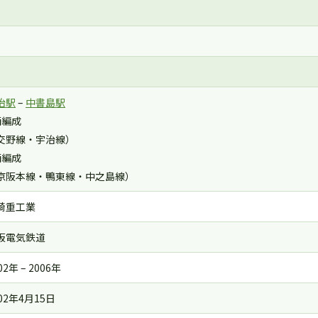
治駅
–
中書島駅
両編成
交野線・宇治線）
両編成
京阪本線・鴨東線・中之島線）
崎重工業
阪電気鉄道
02年 – 2006年
02年4月15日