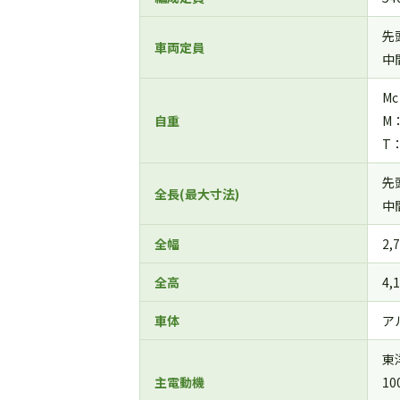
先
車両定員
中
Mc
自重
M：3
T：2
先
全長(最大寸法)
中
全幅
2,
全高
4,
車体
ア
東
主電動機
10