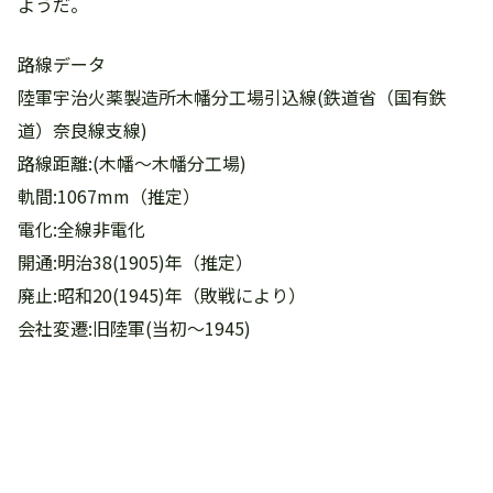
ようだ。
路線データ
陸軍宇治火薬製造所木幡分工場引込線(鉄道省（国有鉄
道）奈良線支線)
路線距離:(木幡～木幡分工場)
軌間:1067mm（推定）
電化:全線非電化
開通:明治38(1905)年（推定）
廃止:昭和20(1945)年（敗戦により）
会社変遷:旧陸軍(当初～1945)