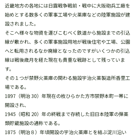
近畿地方の各地には日露戦争戦前・戦中に大阪砲兵工廠を
始めとする数多くの軍事工場や火薬庫などの陸軍施設が建
設されました。
そこへ様々な物資を運びこむべく鉄道から施設までの引込
線が敷かれ、多くの軍事施設用地が戦後住宅や工場、公園
へと転用されるなか廃線となったのですがいくつかの引込
線は戦後歳月を経た現在も貴重な戦跡として残っていま
す。
その１つが禁野火薬庫の関わる施設宇治火薬製造所香里工
場である。
1897（明治 30）年現在の枚ひらかた方市禁野本町一帯に
開設され、
1945（昭和 20）年の終戦まで存続した旧日本陸軍の弾薬
類貯蔵施設の通称である。
1875（明治８）年頃開設の宇治火薬庫とを結ぶ淀川沿い