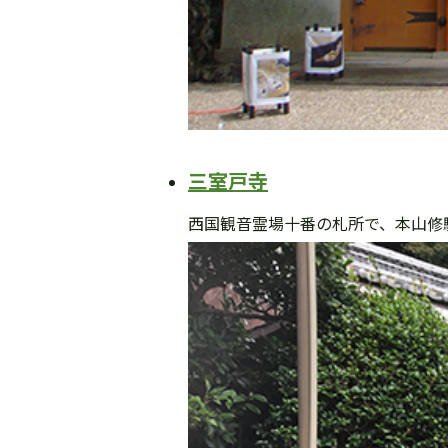
三室戸寺
西国観音霊場十番の札所で、本山修