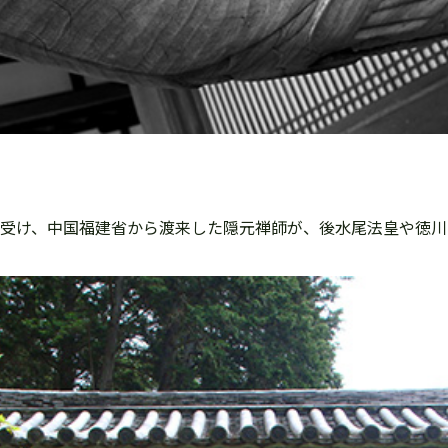
を受け、中国福建省から渡来した隠元禅師が、後水尾法皇や徳川