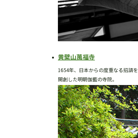
黄檗山萬福寺
1654年、日本からの度重なる招請
開創した明朝伽藍の寺院。