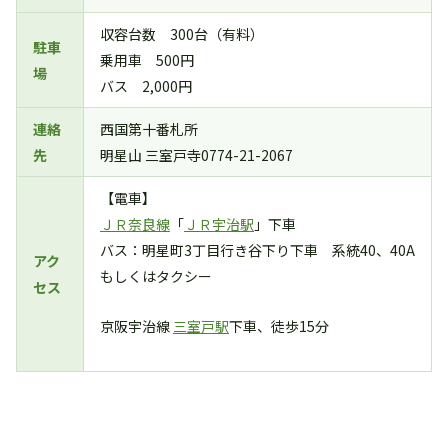
収容台数 300台（有料）
駐車
乗用車 500円
場
バス 2,000円
連絡
西国第十番札所
先
明星山 三室戸寺0774-21-2067
【電車】
ＪＲ奈良線
「
ＪＲ宇治駅
」下車
バス：明星町3丁目行き谷下り下車 系統40、40A
アク
もしくはタクシー
セス
京阪宇治線
三室戸駅
下車、徒歩15分