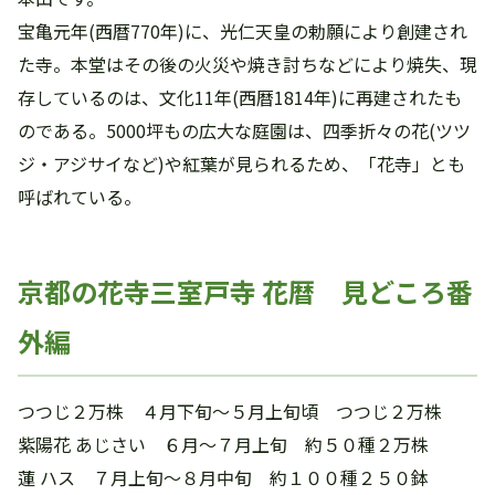
宝亀元年(西暦770年)に、光仁天皇の勅願により創建され
た寺。本堂はその後の火災や焼き討ちなどにより焼失、現
存しているのは、文化11年(西暦1814年)に再建されたも
のである。5000坪もの広大な庭園は、四季折々の花(ツツ
ジ・アジサイなど)や紅葉が見られるため、「花寺」とも
呼ばれている。
京都の花寺三室戸寺 花暦 見どころ番
外編
つつじ２万株 ４月下旬～５月上旬頃 つつじ２万株
紫陽花 あじさい ６月～７月上旬 約５０種２万株
蓮 ハス ７月上旬～８月中旬 約１００種２５０鉢