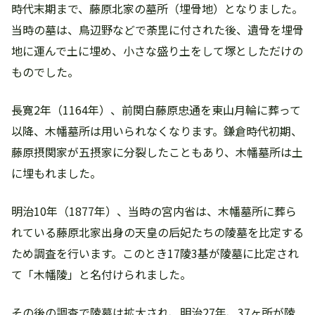
時代末期まで、藤原北家の墓所（埋骨地）となりました。
当時の墓は、鳥辺野などで荼毘に付された後、遺骨を埋骨
地に運んで土に埋め、小さな盛り土をして塚としただけの
ものでした。
長寛2年（1164年）、前関白藤原忠通を東山月輪に葬って
以降、木幡墓所は用いられなくなります。鎌倉時代初期、
藤原摂関家が五摂家に分裂したこともあり、木幡墓所は土
に埋もれました。
明治10年（1877年）、当時の宮内省は、木幡墓所に葬ら
れている藤原北家出身の天皇の后妃たちの陵墓を比定する
ため調査を行います。このとき17陵3基が陵墓に比定され
て「木幡陵」と名付けられました。
その後の調査で陵墓は拡大され、明治27年、37ヶ所が陵