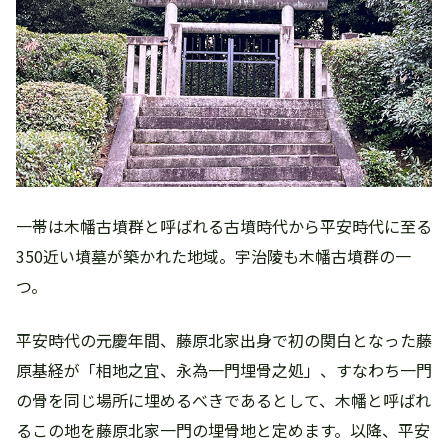
一帯は木幡古墳群と呼ばれる古墳時代から平安時代に至る
350近い墳墓が築かれた地域。宇治陵も木幡古墳群の一
つ。
平安時代の元慶年間、藤原北家出身で初の関白となった藤
原基経が「相地之宜、永為一門埋骨之処」、すなわち一門
の骨を同じ場所に埋めるべきであるとして、木幡と呼ばれ
るこの地を藤原北家一門の埋骨地と定めます。以降、平安